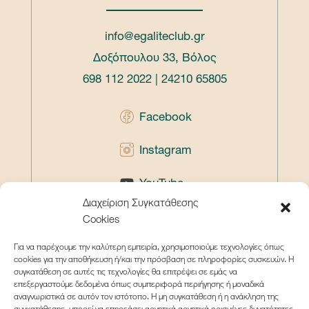
info@egaliteclub.gr
Δοξόπουλου 33, Βόλος
698 112 2022 | 24210 65805
Facebook
Instagram
YouTube
Διαχείριση Συγκατάθεσης
TikTok
Cookies
Για να παρέχουμε την καλύτερη εμπειρία, χρησιμοποιούμε τεχνολογίες όπως
cookies για την αποθήκευση ή/και την πρόσβαση σε πληροφορίες συσκευών. Η
συγκατάθεση σε αυτές τις τεχνολογίες θα επιτρέψει σε εμάς να
EGALITE EXPERIENCE
επεξεργαστούμε δεδομένα όπως συμπεριφορά περιήγησης ή μοναδικά
αναγνωριστικά σε αυτόν τον ιστότοπο. Η μη συγκατάθεση ή η ανάκληση της
ΓΉΠΕΔΑ
συγκατάθεσης, μπορεί να επηρεάσει αρνητικά αρνητικά ορισμένες δυνατότητες