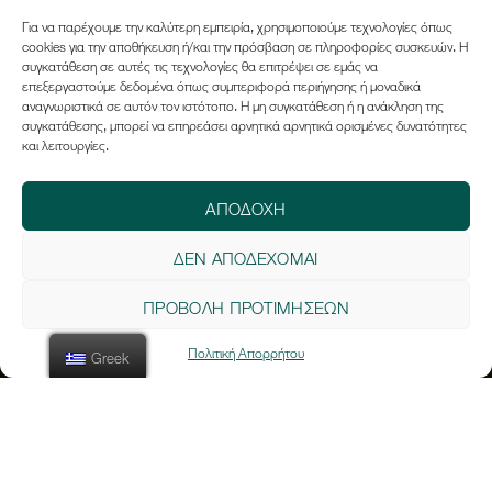
Για να παρέχουμε την καλύτερη εμπειρία, χρησιμοποιούμε τεχνολογίες όπως
cookies για την αποθήκευση ή/και την πρόσβαση σε πληροφορίες συσκευών. Η
συγκατάθεση σε αυτές τις τεχνολογίες θα επιτρέψει σε εμάς να
επεξεργαστούμε δεδομένα όπως συμπεριφορά περιήγησης ή μοναδικά
αναγνωριστικά σε αυτόν τον ιστότοπο. Η μη συγκατάθεση ή η ανάκληση της
συγκατάθεσης, μπορεί να επηρεάσει αρνητικά αρνητικά ορισμένες δυνατότητες
και λειτουργίες.
ΑΠΟΔΟΧΉ
ΔΕΝ ΑΠΟΔΈΧΟΜΑΙ
ΠΡΟΒΟΛΉ ΠΡΟΤΙΜΉΣΕΩΝ
Πολιτική Απορρήτου
Greek